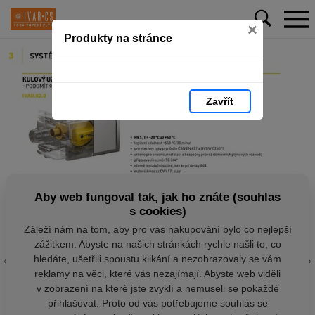
×
Produkty na stránce
Zavřít
Aby web fungoval tak, jak ho znáte (souhlas
s cookies)
Záleží nám na tom, aby pro vás nakupování bylo co nejlepší
zážitkem. Abyste na našich stránkách rychle našli to, co
hledáte, ušetřili spoustu klikání a nezobrazovaly se vám
reklamy na věci, které vás nezajímají. Abyste web viděli
v zobrazení na které jste zvyklí a nemuseli se pokaždé
přihlašovat. Proto od vás potřebujeme souhlas se