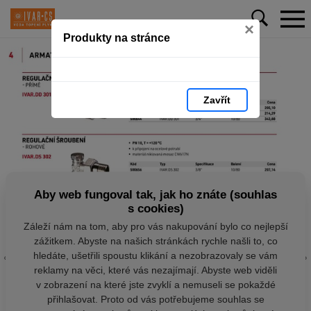
×
Produkty na stránce
Zavřít
Aby web fungoval tak, jak ho znáte (souhlas
s cookies)
Záleží nám na tom, aby pro vás nakupování bylo co nejlepší
zážitkem. Abyste na našich stránkách rychle našli to, co
hledáte, ušetřili spoustu klikání a nezobrazovaly se vám
reklamy na věci, které vás nezajímají. Abyste web viděli
v zobrazení na které jste zvyklí a nemuseli se pokaždé
přihlašovat. Proto od vás potřebujeme souhlas se