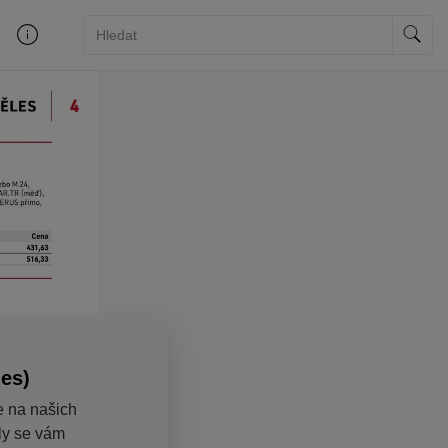
ies)
e na našich
aly se vám