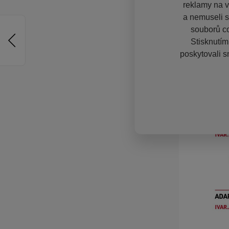
reklamy na vě
a nemuseli s
souborů co
Stisknutím
poskytovali s