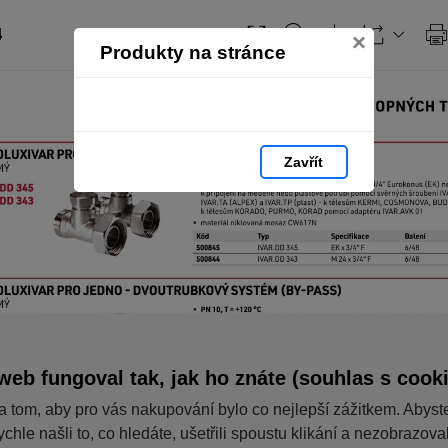
4
×
Produkty na stránce
Zavřít
web fungoval tak, jak ho znáte (souhlas s cook
a tom, aby pro vás nakupování bylo co nejlepší zážitkem. Abyst
ychle našli to, co hledáte, ušetřili spoustu klikání a nezobrazov